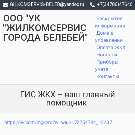
GILKOMSERVIS-BELEB@yandex.ru
+7(34786)47646
ООО "УК
Раскрытие
"ЖИЛКОМСЕРВИС
информации
Дома в
ГОРОДА БЕЛЕБЕЙ"
управлении
Оплата ЖКХ
Новости
Приборы
учета
Контакты
ГИС ЖКХ – ваш главный
помощник.
https://vk.com/mgkhrb?w=wall-172754744_12437